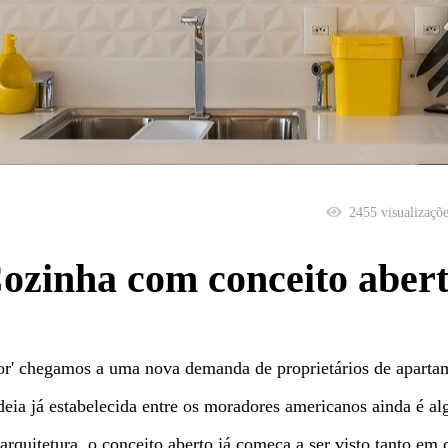
2455
visualizaçõ
ozinha com conceito aber
dor' chegamos a uma nova demanda de proprietários de apartam
deia já estabelecida entre os moradores americanos ainda é alg
arquitetura, o conceito aberto já começa a ser visto tanto e