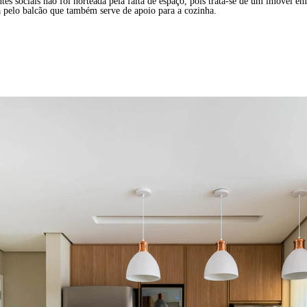
es sociais não foi norteada pela falta de espaço, pois trata-se de um imóvel e
dá pelo balcão que também serve de apoio para a cozinha.