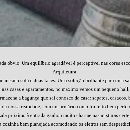
da óbvio. Um equilíbrio agradável é perceptível nas cores esc
Arquitetura.
m mesmo sofá e duas faces. Uma solução brilhante para uma sal
 nas casas e apartamentos, no máximo vemos um pequeno hall, 
rmazena a bagunça que sai conosco da casa: sapatos, casacos, b
r à nossa realidade, com um armário como foi feito bem perto 
sala próximo à entrada ganhou muito charme nas misturas certei
ma cozinha bem planejada acomodando os eletros sem desperdíci