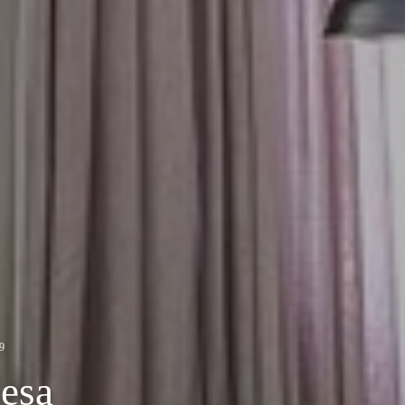
9
lesa