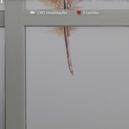
1383
visualizações
0
curtidas