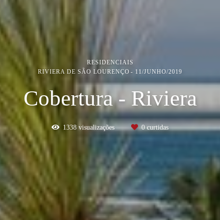
RESIDENCIAIS
RIVIERA DE SÃO LOURENÇO
11/JUNHO/2019
Cobertura - Riviera
1338
visualizações
0
curtidas