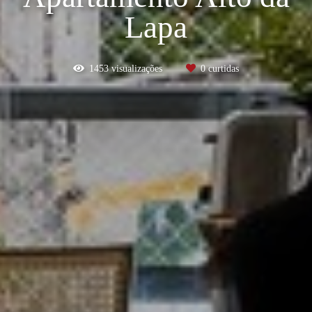
Lapa
1453
visualizações
0
curtidas