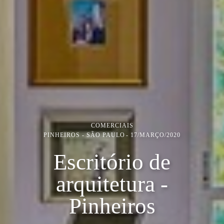
COMERCIAIS
PINHEIROS - SÃO PAULO
17/MARÇO/2020
Escritório de
arquitetura -
Pinheiros