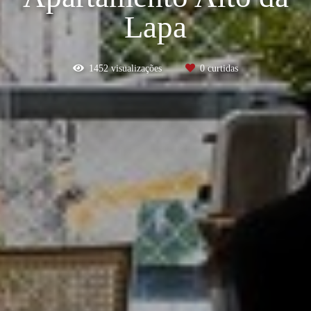
Lapa
1452
visualizações
0
curtidas