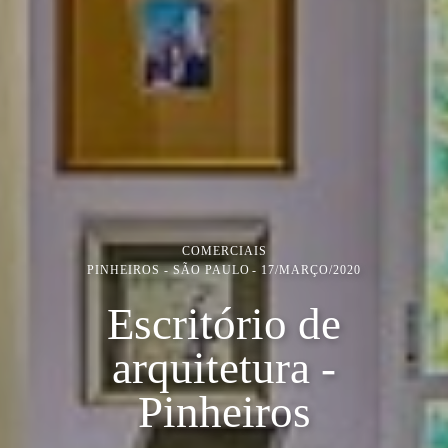
COMERCIAIS
PINHEIROS - SÃO PAULO
17/MARÇO/2020
Escritório de
arquitetura -
Pinheiros