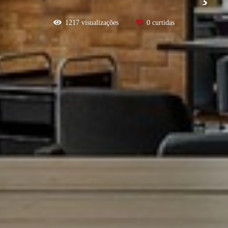
1217
visualizações
0
curtidas